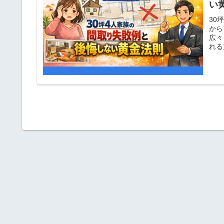
い
30
から
広々
れる