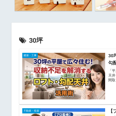
30坪
3
建築・工事
勾
「平
天井
間取
【
不動産・投資