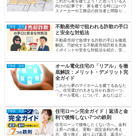
これから家を建てよう！と思っている人
向けの記事です。家を建てる時にはハウ
スメーカーや工務店の担当者と間取りや
設備の打ち合わせをしていくことになり
ますが、打ち合わせの図面では気づけな
いことがあります。完成したあとで後悔
不動産売却で狙われる詐欺の手口
不動産・投資
することになるので、お伝えするポイン
と安全な対処法
トはしっかり覚えておいてください
不動産売却で急増する詐欺の手口を徹底
解説。巧妙化する不動産売却詐欺を見抜
くポイントや安全な対処法を紹介。安心
して売却するためのチェックリストと、
信頼できる査定依頼の重要性を詳しく解
説します。
オール電化住宅の「リアル」を徹
不動産・投資
底解説：メリット・デメリット完
全ガイド
これから夢のマイホームを建てるあなた
へ。住宅選びの大きな分かれ道の一つ、
「オール電化」について、あなたはどん
なイメージをお持ちでしょうか？「光熱
費が安くなるんでしょ？」「火を使わな
いから安全だよね？」—確かにそれらは
住宅ローン完全ガイド｜返済と金
不動産・投資
オール電化の魅力の一部で...
利で後悔しない7つの鉄則
住宅ローンで後悔したくない方へ。金利
上昇への備え、変動・固定金利の考え
方、借り換え、繰り上げ返済、返済が苦