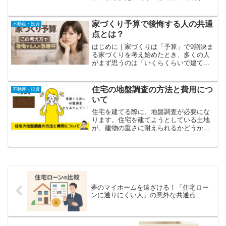
しい場合の対策まで7つの鉄則で解説。住
宅ローンを見直したい方にも分かりやす
く紹介します。
家づくり予算で後悔する人の共通
不動産・投資
点とは？
はじめに｜家づくりは「予算」で9割決ま
る家づくりを考え始めたとき、多くの人
がまず思うのは「いくらくらいで建てら
れるんだろう？」という不安です。です
が実は――家づくりで後悔している人の
多くは、予算の考え方を間違えていま
住宅の地盤調査の方法と費用につ
不動産・投資
す。・最初に決めた予算を...
いて
住宅を建てる際に、地盤調査が必要にな
ります。住宅を建てようとしている土地
が、建物の重さに耐えられるかどうか調
べるためです。調査の結果地盤が弱いと
なれば地盤改良工事も必要になります。
地盤改良にかかる費用についてもお話し
ています。
夢のマイホームを遠ざける！「住宅ロー
ンに通りにくい人」の意外な共通点