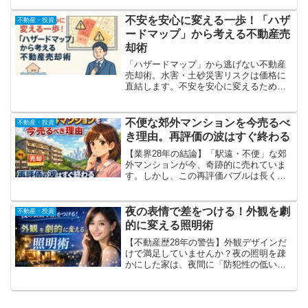
して損をする前にチェックしてくださ
い。
不安を安心に変える一歩！「ハザ
不動産・投資
ードマップ」から考える不動産売
却術
「ハザードマップ」から逃げない不動産
売却術。水害・土砂災害リスクは価格に
直結します。不安を安心に変えるための
戦略と、あなたの不動産の真の価値をプ
ロが査定します。後悔する前に、今すぐ
チェック！
不便な郊外マンションを今売るべ
不動産・投資
き理由。再評価の波はすぐ終わる
【業界28年の結論】「駅遠・不便」な郊
外マンションが今、奇跡的に売れていま
す。しかし、この再評価バブルは長く続
きません。手遅れになる前に、あなたの
物件の「本当の価値」を知っておかない
と、一生売れ残るリスクも。後悔したく
夜の表情で差をつける！外観を劇
不動産・投資
ない方だけご覧ください。
的に変える照明術
【不動産歴28年の警告】外観デザインだ
けで満足していませんか？夜の照明を疎
かにした家は、夜間に「防犯性の低い、
ただの暗い箱」と化します。せっかくの
新築を台無しにしない、劇的なライティ
ング術と、後悔しないための間取り計画