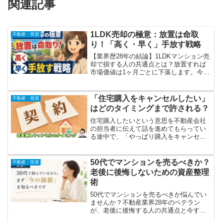
関連記事
1LDK売却の極意：放置は命取
不動産・投資
り！「高く・早く」手放す戦略
【業界歴28年の結論】1LDKマンション売
却で損する人の共通点とは？放置すれば
市場価値は1ヶ月ごとに下落します。今す
ぐ「高く・早く」手放すための具体的戦
略と、成約率を跳ね上げる裏技を公開。
後悔したくないなら、まず適正価格を知
「住宅購入をキャンセルしたい」
不動産・投資
ることから。
はどのタイミングまで許される？
住宅購入したいという意思を不動産会社
の担当者に伝えて話を進めてもらってい
る途中で、「やっぱり購入をキャンセル
したい」となった時に、どのタイミング
までならキャンセルがきくのか、という
疑問についてお話します。これから家を
50代でマンションを売るべきか？
不動産・投資
探す人は読んでおいてください。
老後に後悔しないための資産整理
術
50代でマンションを売るべきか悩んでい
ませんか？不動産業界28年のベテラン
が、老後に後悔する人の共通点と今すぐ
確認すべき資産価値を解説。売り時を逃