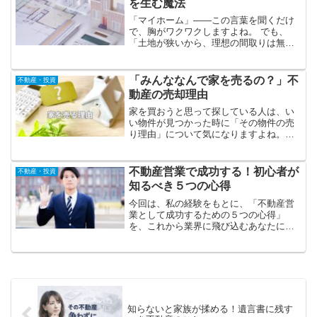
を生む魔法
「マイホーム」――この言葉を聞くだけ
で、胸がワクワクしますよね。 でも、
「土地が狭いから、理想の間取りは無理
かな……」「リビングが窮屈になりそ
う……」と不安に思っていませんか？ご
安心ください。 実は、土地の広さだけが
「みんななんで家を売るの？」不
不動産・投資
家の快適さを決めるわけで...
動産の売却理由
家を買おうと思って探している人は、い
い物件が見つかった時に「その物件の売
り理由」について気になりますよね。事
件や事故がなかったか、何か使い勝手が
悪いのでは、等の理由だったら嫌ですか
らね。家を売る理由ってどんなケースが
不動産営業で成功する！初心者が
不動産・投資
あるのか紹介します
知るべき５つの心得
今回は、私の経験をもとに、「不動産営
業として成功するための５つの心得」
を、これから業界に飛び込むあなたに向
けてお伝えします。この５つを意識すれ
ば、不安は自信に変わります。
知らないと家族が揉める！遺言書に残す