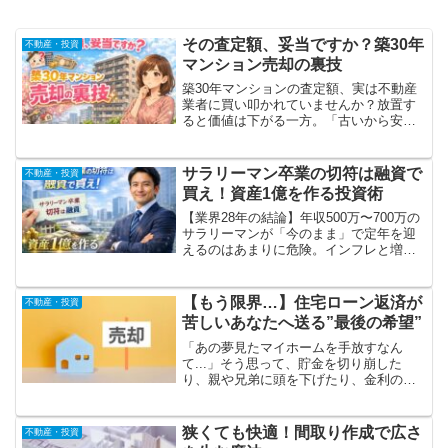
その査定額、妥当ですか？築30年
不動産・投資
マンション売却の裏技
築30年マンションの査定額、実は不動産
業者に買い叩かれていませんか？放置す
ると価値は下がる一方。「古いから安
い」は嘘です。3000万円の差が出ること
もある売却の裏技と、損をしないための
正しい査定方法を公開。後悔する前に今
サラリーマン卒業の切符は融資で
不動産・投資
すぐチェック。
買え！資産1億を作る投資術
【業界28年の結論】年収500万〜700万の
サラリーマンが「今のまま」で定年を迎
えるのはあまりに危険。インフレと増税
で削られる資産を守り、自由を手にする
には「融資」というレバレッジが不可欠
です。資産1億への最短ルートと、失敗し
【もう限界…】住宅ローン返済が
不動産・投資
ないパートナー選びの正解とは？
苦しいあなたへ送る”最後の希望”
「あの夢見たマイホームを手放すなん
て...」そう思って、貯金を切り崩した
り、親や兄弟に頭を下げたり、金利の高
いカードローンに手を出したり、あるい
は債権者からの督促状に怯える毎日を送
っていませんか？しかし、安心してくだ
狭くても快適！間取り作成で広さ
不動産・投資
さい。あなたは一人ではありません。