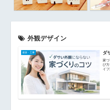
外観デザイン
ダ
建築・工事
家づ
び方
イフ