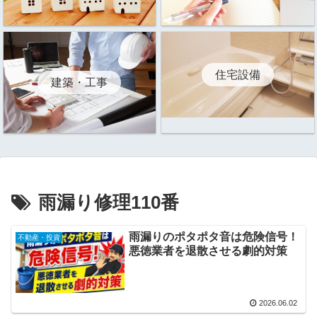
住宅設備
建築・工事
雨漏り修理110番
雨漏りのポタポタ音は危険信号！
不動産・投資
悪徳業者を退散させる劇的対策
2026.06.02