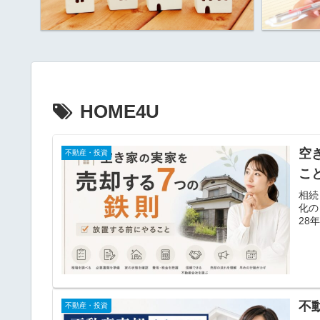
HOME4U
空
不動産・投資
こ
相続
化の
28
不
不動産・投資