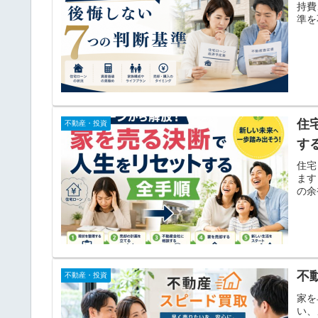
持費
準を
住
不動産・投資
す
住宅
ます
の余
不
不動産・投資
家を
い、