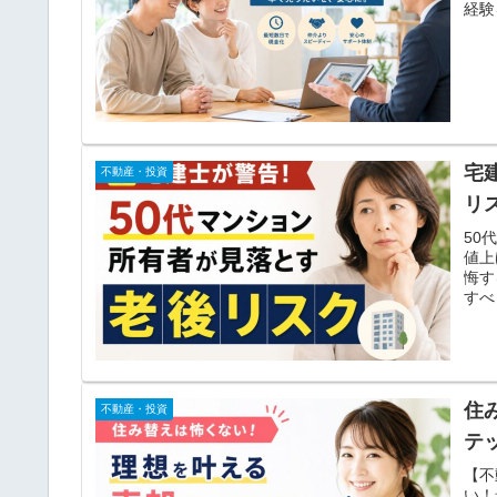
経験
宅
不動産・投資
リ
50
値上
悔す
すべ
住
不動産・投資
テ
【不
い！