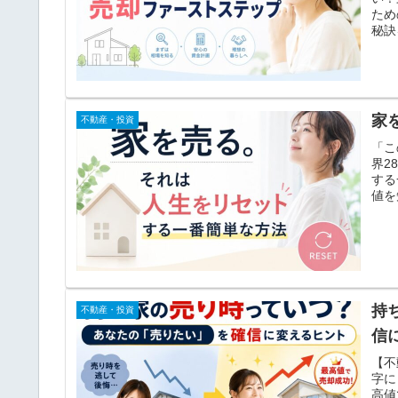
ため
秘訣
家
不動産・投資
「こ
界2
する
値を
持
不動産・投資
信
【不
字に
高値