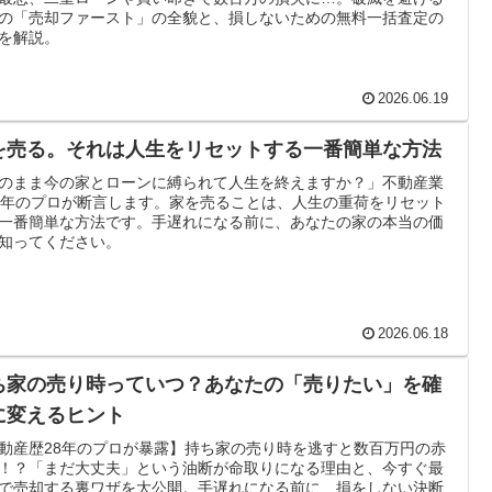
の「売却ファースト」の全貌と、損しないための無料一括査定の
を解説。
2026.06.19
を売る。それは人生をリセットする一番簡単な方法
のまま今の家とローンに縛られて人生を終えますか？」不動産業
8年のプロが断言します。家を売ることは、人生の重荷をリセット
一番簡単な方法です。手遅れになる前に、あなたの家の本当の価
知ってください。
2026.06.18
ち家の売り時っていつ？あなたの「売りたい」を確
に変えるヒント
動産歴28年のプロが暴露】持ち家の売り時を逃すと数百万円の赤
！？「まだ大丈夫」という油断が命取りになる理由と、今すぐ最
で売却する裏ワザを大公開。手遅れになる前に、損をしない決断