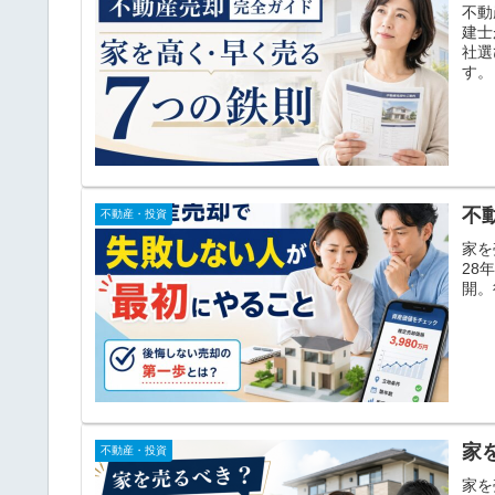
不動
建士
社選
す。
不
不動産・投資
家を
28
開。
家
不動産・投資
家を