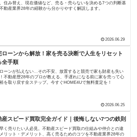
、住み替え、現在価値など、売る・売らないを決める7つの判断基
不動産業界28年の経験から分かりやすく解説します。
2026.06.29
宅ローンから解放！家を売る決断で人生をリセット
る全手順
ローンが払えない…その不安、放置すると競売で家も財産も失い
！不動産歴28年のプロが教える、手遅れになる前に家を売って心
裕を取り戻す全ステップ。今すぐHOME4Uで無料査定を！
2026.06.25
動産スピード買取完全ガイド｜後悔しない7つの鉄則
早く売りたい人必見。不動産スピード買取の仕組みや仲介との違
メリット・デメリット、高く売るためのコツを不動産業界28年の