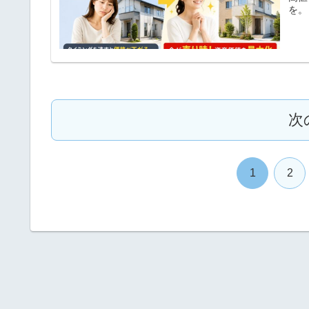
を。
次
1
2