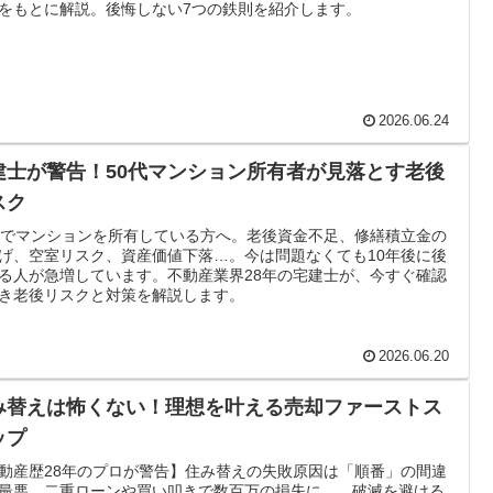
をもとに解説。後悔しない7つの鉄則を紹介します。
2026.06.24
建士が警告！50代マンション所有者が見落とす老後
スク
代でマンションを所有している方へ。老後資金不足、修繕積立金の
げ、空室リスク、資産価値下落…。今は問題なくても10年後に後
る人が急増しています。不動産業界28年の宅建士が、今すぐ確認
き老後リスクと対策を解説します。
2026.06.20
み替えは怖くない！理想を叶える売却ファーストス
ップ
動産歴28年のプロが警告】住み替えの失敗原因は「順番」の間違
最悪、二重ローンや買い叩きで数百万の損失に…。破滅を避ける