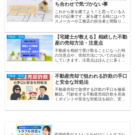
視してください。
ち合わせで気づかない事
これから家を建てよう！と思っている人
向けの記事です。家を建てる時にはハウ
スメーカーや工務店の担当者と間取りや
設備の打ち合わせをしていくことになり
ますが、打ち合わせの図面では気づけな
いことがあります。完成したあとで後悔
【宅建士が教える】相続した不動
不動産・投資
することになるので、お伝えするポイン
産の売却方法・注意点
トはしっかり覚えておいてください
不動産を相続で受け取ることになった時
の注意点や、売却方法についてのお話を
していきます。注意点はほんとに多くあ
るので、今回は相続登記についてのお話
になります。今後、相続と不動産の関係
のブログをたくさん上げていく予定です
不動産売却で狙われる詐欺の手口
不動産・投資
のでチェックしてください。
と安全な対処法
不動産売却で急増する詐欺の手口を徹底
解説。巧妙化する不動産売却詐欺を見抜
くポイントや安全な対処法を紹介。安心
して売却するためのチェックリストと、
信頼できる査定依頼の重要性を詳しく解
説します。
賃貸経営のストレスをゼロに！トラブル