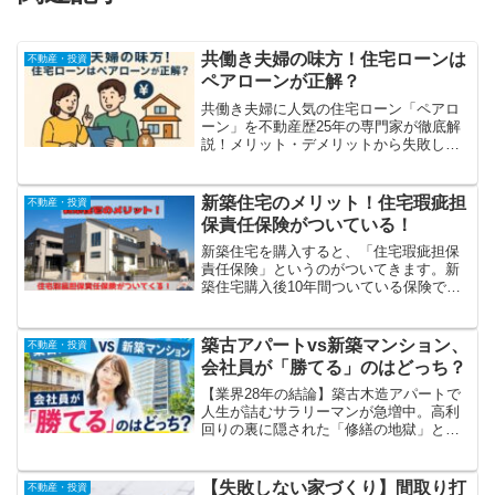
共働き夫婦の味方！住宅ローンは
不動産・投資
ペアローンが正解？
共働き夫婦に人気の住宅ローン「ペアロ
ーン」を不動産歴25年の専門家が徹底解
説！メリット・デメリットから失敗しな
い住宅ローン選び方、モゲチェックの活
用法までわかりやすく紹介。
新築住宅のメリット！住宅瑕疵担
不動産・投資
保責任保険がついている！
新築住宅を購入すると、「住宅瑕疵担保
責任保険」というのがついてきます。新
築住宅購入後10年間ついている保険で
す。これがどういうメリットがあるのか
についてお話します。新築住宅購入のっ
メリットはいろいろありますがこの保険
築古アパートvs新築マンション、
不動産・投資
があるのが一番じゃないかと思います
会社員が「勝てる」のはどっち？
【業界28年の結論】築古木造アパートで
人生が詰むサラリーマンが急増中。高利
回りの裏に隠された「修繕の地獄」と
「出口の壁」を暴きます。なぜ今、賢い
会社員は新築区分マンションを選ぶの
か？後悔したくないなら、この現実を直
【失敗しない家づくり】間取り打
不動産・投資