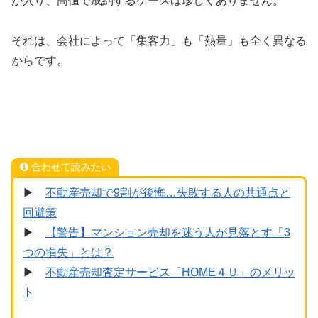
が入り、高値で成約するケースは珍しくありません。
それは、会社によって「集客力」も「熱量」も全く異なる
からです。
合わせて読みたい
▶
不動産売却で9割が後悔…失敗する人の共通点と
回避策
▶
【警告】マンション売却を迷う人が見落とす「3
つの損失」とは？
▶
不動産売却査定サービス「HOME４Ｕ」のメリッ
ト