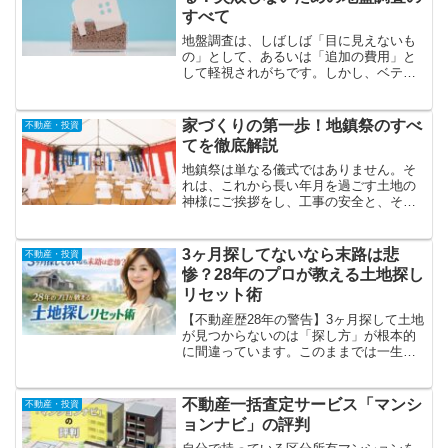
すべて
地盤調査は、しばしば「目に見えないも
の」として、あるいは「追加の費用」と
して軽視されがちです。しかし、ベテラ
ンとして断言します。地盤調査こそが、
あなたの家と財産、そして家族の安全を
守るための、最初にして最大の投資なの
家づくりの第一歩！地鎮祭のすべ
不動産・投資
です。
てを徹底解説
地鎮祭は単なる儀式ではありません。そ
れは、これから長い年月を過ごす土地の
神様にご挨拶をし、工事の安全と、そこ
に建つ家、そしてご家族の皆様の繁栄を
祈る、意義深いセレモニーです。このブ
ログでは長年の経験を持つプロの視点か
3ヶ月探してないなら末路は悲
不動産・投資
ら、地鎮祭のすべてを分かりやすく、詳
惨？28年のプロが教える土地探し
しく解説し。
リセット術
【不動産歴28年の警告】3ヶ月探して土地
が見つからないのは「探し方」が根本的
に間違っています。このままでは一生買
えないか、売れ残りの事故物件を掴まさ
れるリスクも。プロが教えるリセット術
と、未公開物件を独占入手する裏技を公
不動産一括査定サービス「マンシ
不動産・投資
開。
ョンナビ」の評判