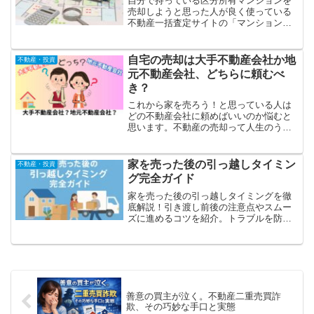
自分で持っている区分所有マンションを
売却しようと思った人が良く使っている
不動産一括査定サイトの「マンションナ
ビ」がどんな人に向いているか、評判は
どうなのか、についてお話します。利用
した人たちの話を聞けば、自分が使うか
自宅の売却は大手不動産会社か地
不動産・投資
どうかの判断材料になりますよね。
元不動産会社、どちらに頼むべ
き？
これから家を売ろう！と思っている人は
どの不動産会社に頼めばいいのか悩むと
思います。不動産の売却って人生のうち
そんなに経験しないので、よくわからな
いですよね。この記事では不動産会社選
びのポイントを紹介しています。参考に
家を売った後の引っ越しタイミン
不動産・投資
してみてください。
グ完全ガイド
家を売った後の引っ越しタイミングを徹
底解説！引き渡し前後の注意点やスムー
ズに進めるコツを紹介。トラブルを防ぐ
ために知っておきたい売却査定のポイン
トも解説します。
善意の買主が泣く。不動産二重売買詐
欺、その巧妙な手口と実態