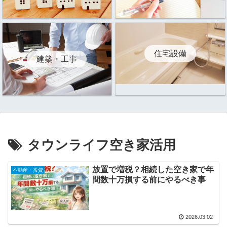
住宅設備
建築・工事
タウンライフ空き家活用
放置で増税？相続した空き家で年
不動産・投資
間数十万損する前にやるべき事
2026.03.02