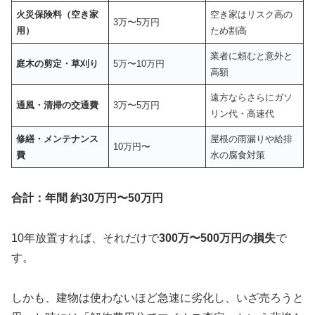
火災保険料（空き家
空き家はリスク高の
3万〜5万円
用）
ため割高
業者に頼むと意外と
庭木の剪定・草刈り
5万〜10万円
高額
遠方ならさらにガソ
通風・清掃の交通費
3万〜5万円
リン代・高速代
修繕・メンテナンス
屋根の雨漏りや給排
10万円〜
費
水の腐食対策
合計：年間 約30万円〜50万円
10年放置すれば、それだけで
300万〜500万円の損失
で
す。
しかも、建物は使わないほど急速に劣化し、いざ売ろうと