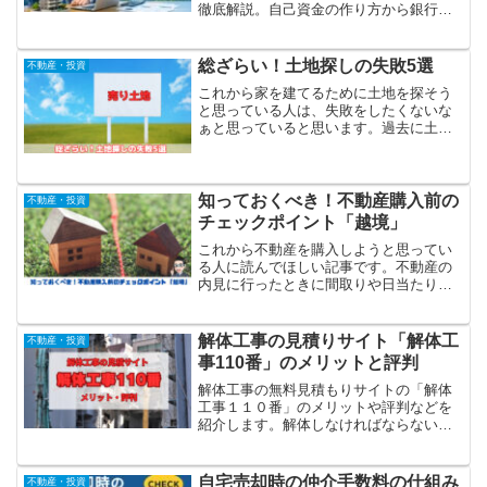
徹底解説。自己資金の作り方から銀行選
び、審査のコツまで。失敗したくない会
社員は必見です。
総ざらい！土地探しの失敗5選
不動産・投資
これから家を建てるために土地を探そう
と思っている人は、失敗をしたくないな
ぁと思っていると思います。過去に土地
を購入して失敗したなぁというポイント
を5つ紹介します。この5つを教訓とし
て、同じ失敗をしないように土地探しを
頑張ってほしいと思います。
知っておくべき！不動産購入前の
不動産・投資
チェックポイント「越境」
これから不動産を購入しようと思ってい
る人に読んでほしい記事です。不動産の
内見に行ったときに間取りや日当たりな
どが気になると思いますが、同時に「越
境」についても注意してみて欲しいで
す。越境は軽く考えていてはいけませ
解体工事の見積りサイト「解体工
不動産・投資
ん。結構なリスクがあります。
事110番」のメリットと評判
解体工事の無料見積もりサイトの「解体
工事１１０番」のメリットや評判などを
紹介します。解体しなければならない建
物があるけど、「どこに依頼すればわか
らない」、「適正な価格帯がわからな
い」、という人に読んでほしい記事で
自宅売却時の仲介手数料の仕組み
不動産・投資