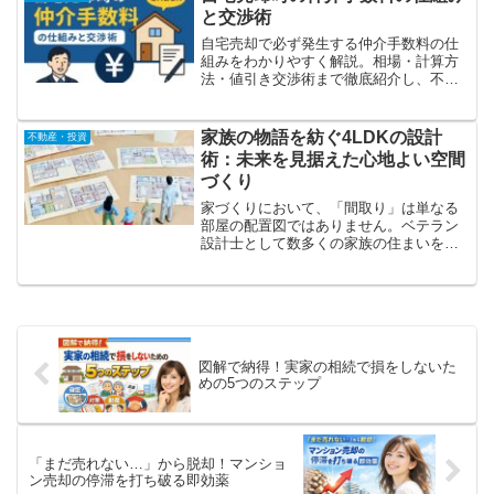
す。
と交渉術
自宅売却で必ず発生する仲介手数料の仕
組みをわかりやすく解説。相場・計算方
法・値引き交渉術まで徹底紹介し、不動
産売却で損しないためのポイントを解説
します。査定依頼前に必読の指南書。
家族の物語を紡ぐ4LDKの設計
不動産・投資
術：未来を見据えた心地よい空間
づくり
家づくりにおいて、「間取り」は単なる
部屋の配置図ではありません。ベテラン
設計士として数多くの家族の住まいを手
がけてきた私が、後悔のない、そして何
年経っても「この家でよかった」と心か
ら思える住まいを実現するための、核心
的なポイントをお伝えします。
図解で納得！実家の相続で損をしないた
めの5つのステップ
「まだ売れない…」から脱却！マンショ
ン売却の停滞を打ち破る即効薬