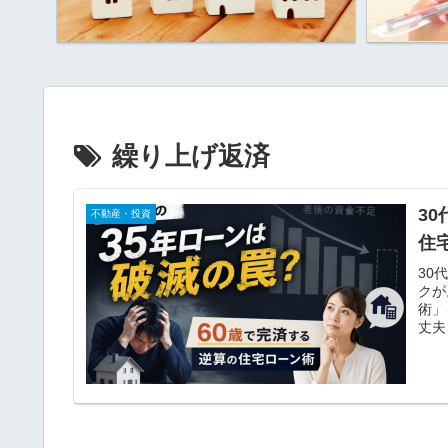
繰り上げ返済
3
不動産・投資
住
30
クが
術」
丈夫