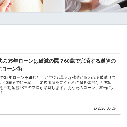
0代の35年ローンは破滅の罠？60歳で完済する逆算の
宅ローン術
代で35年ローンを組むと、定年後も莫大な残債に追われる破滅リス
。60歳までに完済し、老後破産を防ぐための超具体的な「逆算
を不動産歴28年のプロが暴露します。あなたのローン、本当に大
？
2026.06.26