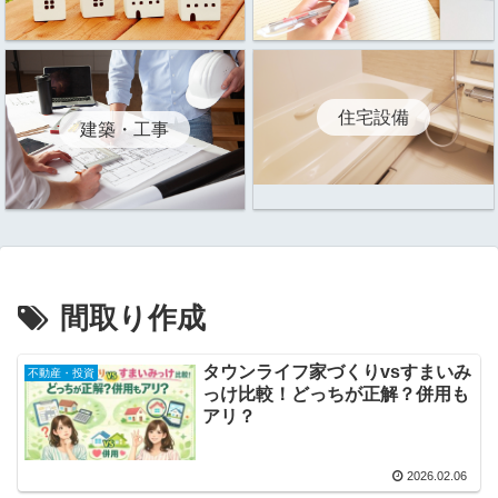
住宅設備
建築・工事
間取り作成
タウンライフ家づくりvsすまいみ
不動産・投資
っけ比較！どっちが正解？併用も
アリ？
2026.02.06