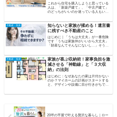
これから住宅を購入しようと思っている
人は、「新築戸建て」、「中古戸建て」
のどっちがいいのか迷っている人もいら
っしゃると思います。この記事では新築
住宅のメリットデメリット、中古戸建の
メリット、デメリットについてお話して
知らないと家族が揉める！遺言書
不動産・投資
います。どちらを選んだらいいか悩んで
に残すべき不動産のこと
いる人は参考にしてくださいい
はじめに｜「うちは大丈夫」が一番危険
です「うちは家族仲がいいから大丈夫」
「財産なんてそんなにないし…」そう思
っている方ほど、相続トラブルの当事者
になりやすいのが現実です。実は、相続
トラブルの約8割は“遺言書がなかった家
家族が喜ぶ収納術！家事負担を激
不動産・投資
庭”で起きています。特...
減させる「神動線」と「３大収
納」の法則
はじめに：なぜあなたの家は片付かない
のか？マイホームの計画がスタートする
と、デザインや設備に目が行きがちです
が、本当に家族の快適な暮らしを左右す
るのは「収納」と「間取り」です。モデ
ルハウスのように美しい空間も、住み始
めればモノで溢れ、すぐに...
20坪の平屋で叶える贅沢な暮らし｜ロー