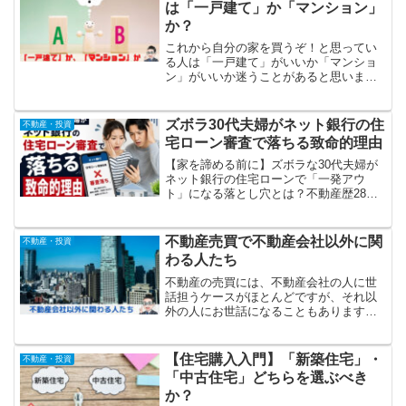
は「一戸建て」か「マンション」
か？
これから自分の家を買うぞ！と思ってい
る人は「一戸建て」がいいか「マンショ
ン」がいいか迷うことがあると思いま
す。「一戸建て」、「マンション」両方
のメリット・デメリットを把握して、自
分の人生設計や通勤通学の利便性などを
ズボラ30代夫婦がネット銀行の住
不動産・投資
考慮して選ぶようにしましょう。
宅ローン審査で落ちる致命的理由
【家を諦める前に】ズボラな30代夫婦が
ネット銀行の住宅ローンで「一発アウ
ト」になる落とし穴とは？不動産歴28年
のプロが、審査を突破する裏ワザを大公
開！手遅れになる前に、まずは無料の10
秒判定を。
不動産売買で不動産会社以外に関
不動産・投資
わる人たち
不動産の売買には、不動産会社の人に世
話担うケースがほとんどですが、それ以
外の人にお世話になることもあります。
司法書士、保険会社、銀行の住宅ローン
担当者などです。どんな時にどんな人の
お世話になるのかこの記事では紹介して
【住宅購入入門】「新築住宅」・
不動産・投資
いきます。
「中古住宅」どちらを選ぶべき
か？