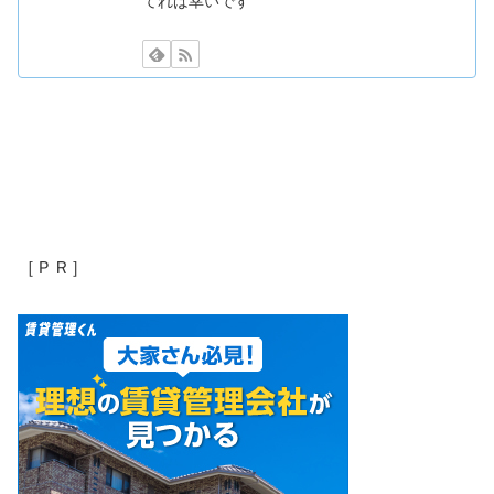
てれば幸いです
［ＰＲ］