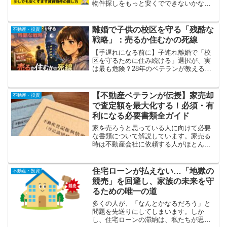
物件探しをもっと安くでできないかなぁ
と思っている方に是非読んでいただきた
い記事です。引っ越し祝い金をもらえる
ので、利用してもらったら得するサイト
離婚で子供の校区を守る「残酷な
不動産・投資
があるんです。
戦略」：売るか住むかの死線
【手遅れになる前に】子連れ離婚で「校
区を守るために住み続ける」選択が、実
は最も危険？28年のベテランが教える、
親子共倒れを防ぐための不動産戦略。ま
ずはHOME4U（ホームフォーユー）で、
あなたの家の「本当の価値」を知ること
【不動産ベテランが伝授】家売却
不動産・投資
から始めてください。
で査定額を最大化する！必須・有
利になる必要書類全ガイド
家を売ろうと思っている人に向けて必要
な書類について解説しています。家売る
時は不動産会社に依頼する人がほとんど
ですが、不動産会社の担当者からいろい
ろ書類を確認したいといわれます。その
書類とはどんなものなのか知っておきま
住宅ローンが払えない…「地獄の
不動産・投資
しょう。
競売」を回避し、家族の未来を守
るための唯一の道
多くの人が、「なんとかなるだろう」と
問題を先送りにしてしまいます。しか
し、住宅ローンの滞納は、私たちが思う