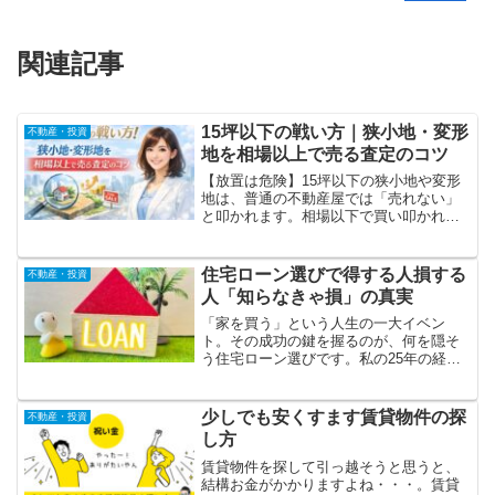
関連記事
15坪以下の戦い方｜狭小地・変形
不動産・投資
地を相場以上で売る査定のコツ
【放置は危険】15坪以下の狭小地や変形
地は、普通の不動産屋では「売れない」
と叩かれます。相場以下で買い叩かれる
前に知っておくべき、特殊物件を高く売
るための査定の裏技とは？手遅れになる
前に、正しい売却ルートを確認してくだ
住宅ローン選びで得する人損する
不動産・投資
さい。
人「知らなきゃ損」の真実
「家を買う」という人生の一大イベン
ト。その成功の鍵を握るのが、何を隠そ
う住宅ローン選びです。私の25年の経験
と知恵を凝縮し、あなたが賢く、そして
安心してマイホームを手に入れるための
「住宅ローン損する人」にならないため
少しでも安くすます賃貸物件の探
不動産・投資
の戦略を徹底解説します。
し方
賃貸物件を探して引っ越そうと思うと、
結構お金がかかりますよね・・・。賃貸