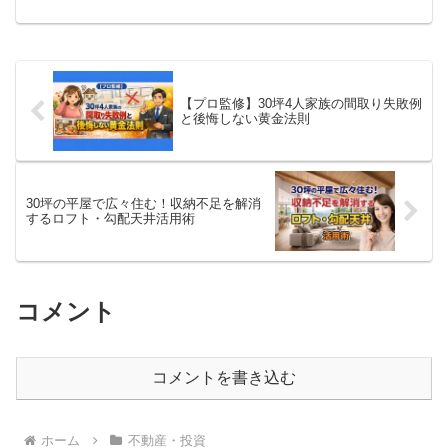
以上に、冷酷で機械的に進行します。そ
の「地獄のカウントダウン」のプロセス
を知ってください。
【プロ監修】30坪4人家族の間取り失敗例
と後悔しない黄金法則
30坪の平屋で広々住む！収納不足を解消
するロフト・勾配天井活用術
コメント
コメントを書き込む
ホーム
不動産・投資