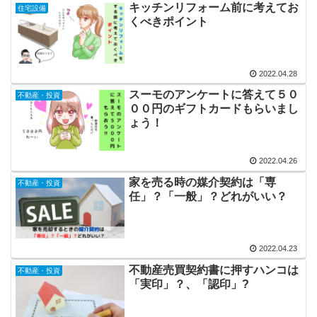
キッチンリフォーム前に考えてお
住宅設備
くべきポイント
2022.04.28
スーモのアンケートに答えて５０
不動産・投資
００円のギフトカードもらいまし
ょう！
2022.04.26
家を売る時の媒介契約は「専
不動産・投資
任」？「一般」？どれがいい？
2022.04.23
不動産売買契約書に押すハンコは
不動産・投資
「実印」？、「認印」?