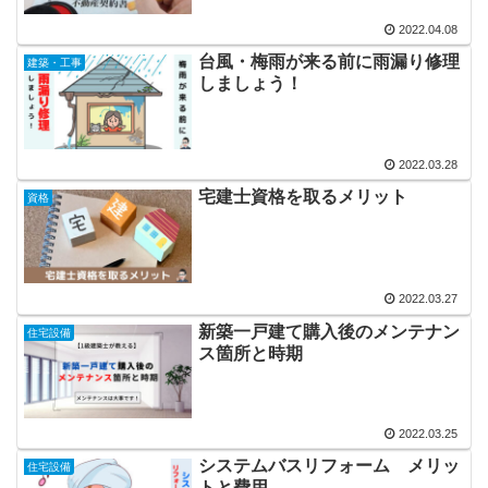
2022.04.08
台風・梅雨が来る前に雨漏り修理
建築・工事
しましょう！
2022.03.28
宅建士資格を取るメリット
資格
2022.03.27
新築一戸建て購入後のメンテナン
住宅設備
ス箇所と時期
2022.03.25
システムバスリフォーム メリッ
住宅設備
トと費用