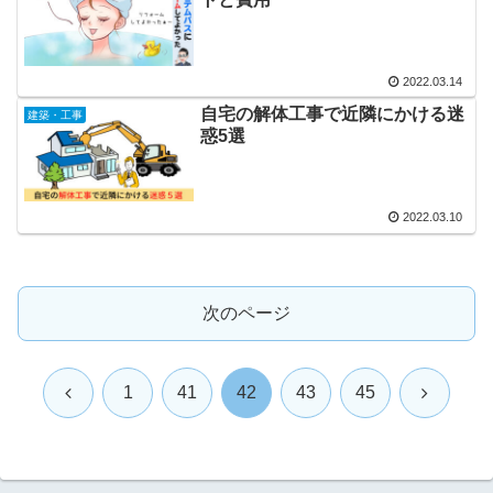
2022.03.14
自宅の解体工事で近隣にかける迷
建築・工事
惑5選
2022.03.10
次のページ
前
次
1
41
42
43
45
へ
へ